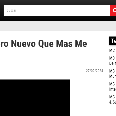
T
ero Nuevo Que Mas Me
MC 
P
MC 
De 
27/02/2024
MC 
Mun
MC 
Int
MC 
& Su